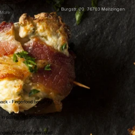
Burgstr. 20 76703 Menzingen
More
ack - Fingerfood bereichert
s in passenden Schälchen
nungen. Oder Sie haben Lust